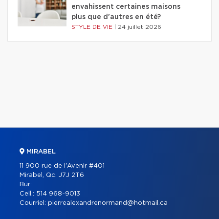
envahissent certaines maisons
plus que d'autres en été?
STYLE DE VIE
|
24 juillet 2026
MIRABEL
11 900 rue de l'Avenir #401
Mirabel, Qc. J7J 2T6
Bur.:
Cell.:
514 968-9013
Courriel:
pierrealexandrenormand@hotmail.ca