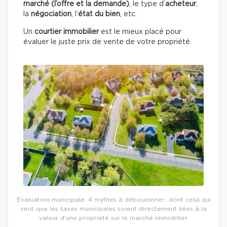
marché (l’offre et la demande)
, le type d’
acheteur
,
la
négociation
, l’
état du
bien
, etc.
Un
courtier immobilier
est le mieux placé pour
évaluer le juste prix de vente de votre propriété.
Évaluation municipale: 4 mythes à déboulonner…dont celui qui
veut que les taxes municipales soient directement liées à la
valeur d’une propriété sur le marché immobilier.